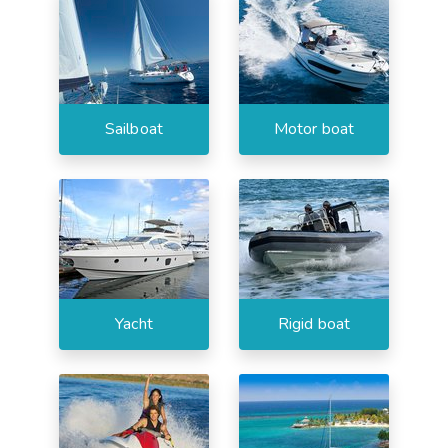
Sailboat
Motor boat
Yacht
Rigid boat