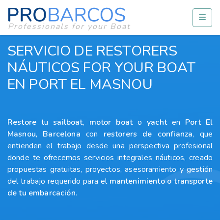
Professionals for your Boat
SERVICIO DE RESTORERS
NÁUTICOS FOR YOUR BOAT
EN PORT EL MASNOU
Restore
tu
sailboat
,
motor boat
o
yacht
en
Port El
Masnou
,
Barcelona
con
restorers
de confianza
, que
entienden el trabajo desde una perspectiva profesional
donde te ofrecemos servicios integrales náuticos, creado
propuestas gratuitas, proyectos, asesoramiento y gestión
del trabajo requerido para el
mantenimiento o transporte
de tu embarcación
.