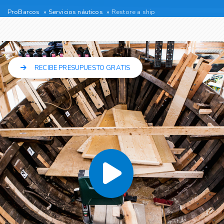
ProBarcos
Servicios náuticos
Restore a ship
RECIBE PRESUPUESTO GRATIS