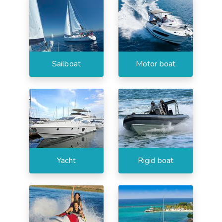
Sailboat
Motor boat
Yacht
Rigid boat