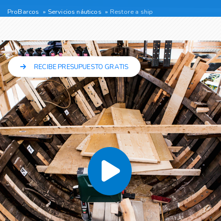
ProBarcos
Servicios náuticos
Restore a ship
RECIBE PRESUPUESTO GRATIS