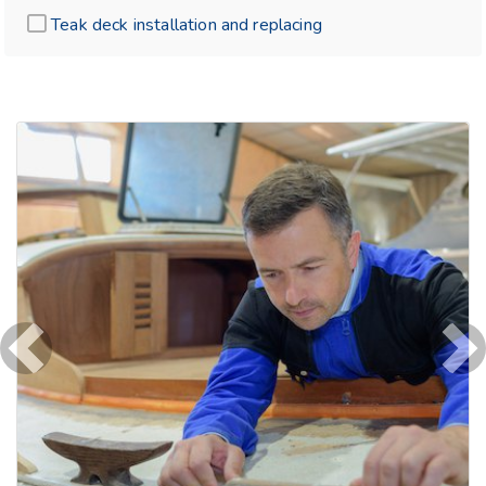
Teak deck installation and replacing
Previous
Ne