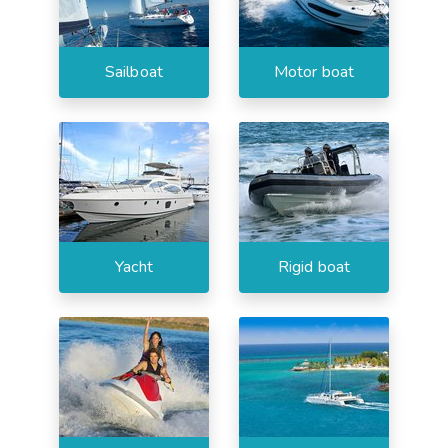
Sailboat
Motor boat
Yacht
Rigid boat