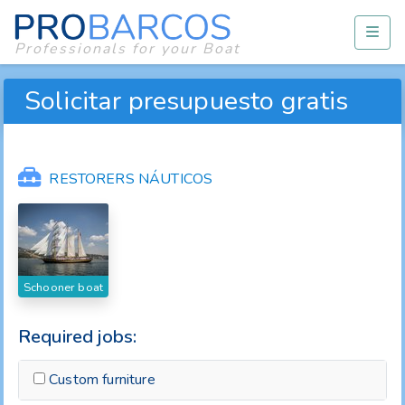
Professionals for your Boat
Solicitar presupuesto gratis
RESTORERS NÁUTICOS
Schooner boat
Required jobs:
Custom furniture