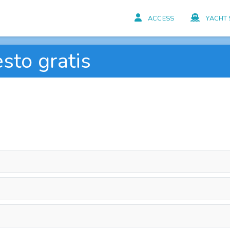
ACCESS
YACHT 
sto gratis