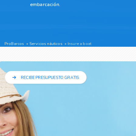
embarcación
.
ProBarcos
Servicios náuticos
Insure a boat
RECIBE PRESUPUESTO GRATIS