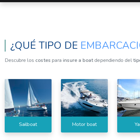
¿QUÉ TIPO DE
EMBARCACI
Descubre los
costes
para
insure a boat
dependiendo del
ti
Sailboat
Motor boat
Ya