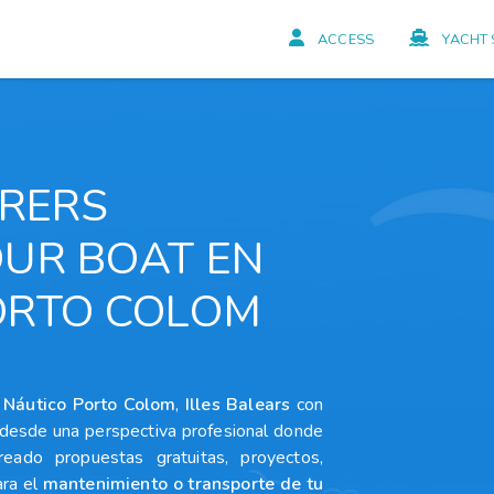
ACCESS
YACHT 
URERS
OUR BOAT EN
ORTO COLOM
 Náutico Porto Colom
,
Illes Balears
con
o desde una perspectiva profesional donde
reado propuestas gratuitas, proyectos,
ara el
mantenimiento o transporte de tu