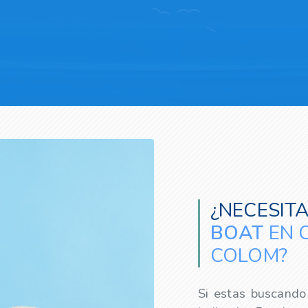
¿NECESIT
BOAT
EN 
COLOM?
Si estas buscand