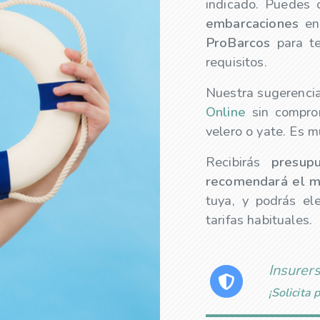
indicado. Puedes 
embarcaciones
en 
ProBarcos
para te
requisitos.
Nuestra sugerencia
Online
sin comprom
velero o yate. Es mu
Recibirás
presu
recomendará el m
tuya, y podrás e
tarifas habituales.
Insurers
¡Solicita