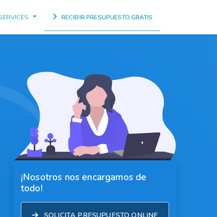
SERVICES
RECIBIR PRESUPUESTO GRATIS
¡Nosotros nos encargamos de
todo!
SOLICITA PRESUPUESTO ONLINE