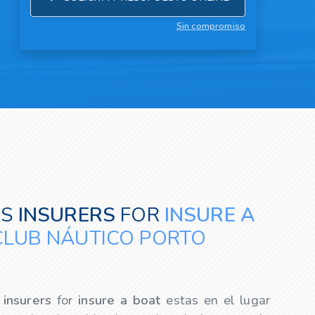
Sin compromiso
AS
INSURERS
FOR
INSURE A
CLUB NÁUTICO PORTO
o
insurers
for
insure a boat
estas en el lugar