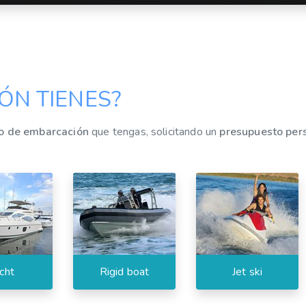
ÓN TIENES?
po de embarcación
que tengas, solicitando un
presupuesto per
cht
Rigid boat
Jet ski