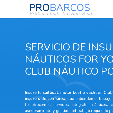
Professionals for your Boat
SERVICIO DE INS
NÁUTICOS FOR Y
CLUB NÁUTICO P
Insure
tu
sailboat
,
motor boat
o
yacht
en
Club
insurers
de confianza
, que entienden el trabaj
te ofrecemos servicios integrales náuticos, c
asesoramiento y gestión del trabajo requerido p