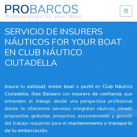
Professionals for your Boat
SERVICIO DE INSURERS
NÁUTICOS FOR YOUR BOAT
EN CLUB NÁUTICO
CIUTADELLA
Insure
tu
sailboat
,
motor boat
o
yacht
en
Club Náutico
Ciutadella
,
Illes Balears
con
insurers
de confianza
, que
entienden el trabajo desde una perspectiva profesional
donde te ofrecemos servicios integrales náuticos, creado
propuestas gratuitas, proyectos, asesoramiento y gestión
del trabajo requerido para el
mantenimiento o transporte
de tu embarcación
.