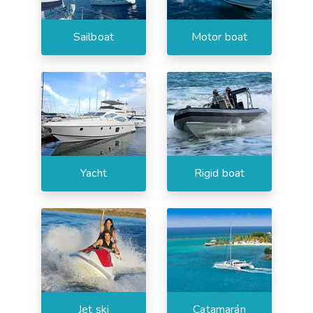
Sailboat
Motor boat
Yacht
Rigid boat
Jet ski
Catamarán