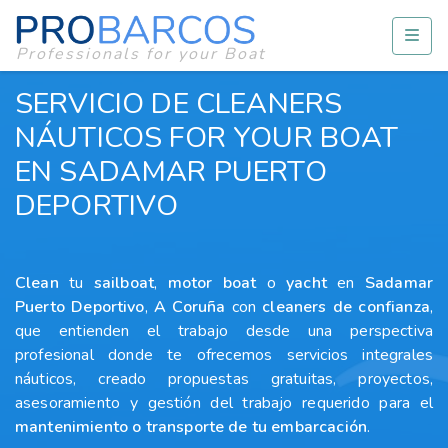
Professionals for your Boat
SERVICIO DE CLEANERS
NÁUTICOS FOR YOUR BOAT
EN SADAMAR PUERTO
DEPORTIVO
Clean
tu
sailboat
,
motor boat
o
yacht
en
Sadamar
Puerto Deportivo
,
A Coruña
con
cleaners
de confianza
,
que entienden el trabajo desde una perspectiva
profesional donde te ofrecemos servicios integrales
náuticos, creado propuestas gratuitas, proyectos,
asesoramiento y gestión del trabajo requerido para el
mantenimiento o transporte de tu embarcación
.