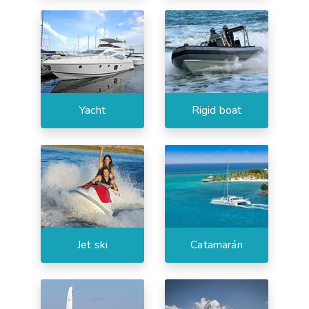
Yacht
Rigid boat
Jet ski
Catamarán