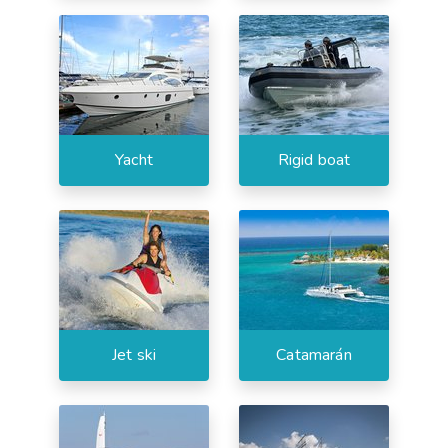
Yacht
Rigid boat
Jet ski
Catamarán