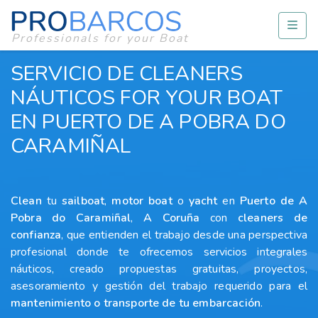
Professionals for your Boat
SERVICIO DE CLEANERS
NÁUTICOS FOR YOUR BOAT
EN PUERTO DE A POBRA DO
CARAMIÑAL
Clean
tu
sailboat
,
motor boat
o
yacht
en
Puerto de A
Pobra do Caramiñal
,
A Coruña
con
cleaners
de
confianza
, que entienden el trabajo desde una perspectiva
profesional donde te ofrecemos servicios integrales
náuticos, creado propuestas gratuitas, proyectos,
asesoramiento y gestión del trabajo requerido para el
mantenimiento o transporte de tu embarcación
.