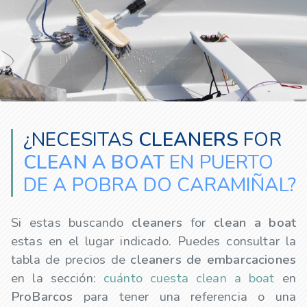
¿NECESITAS
CLEANERS
FOR
CLEAN A BOAT
EN PUERTO
DE A POBRA DO CARAMIÑAL?
Si estas buscando
cleaners
for
clean a boat
estas en el lugar indicado. Puedes consultar la
tabla de precios de
cleaners
de embarcaciones
en la sección:
cuánto cuesta clean a boat
en
ProBarcos
para tener una referencia o una