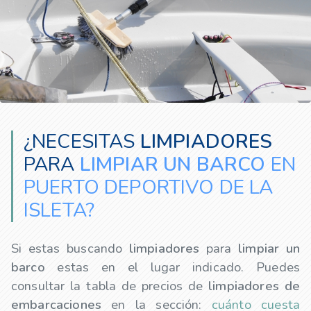
¿NECESITAS
LIMPIADORES
PARA
LIMPIAR UN BARCO
EN
PUERTO DEPORTIVO DE LA
ISLETA?
Si estas buscando
limpiadores
para
limpiar un
barco
estas en el lugar indicado. Puedes
consultar la tabla de precios de
limpiadores
de
embarcaciones
en la sección:
cuánto cuesta