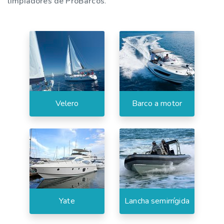
limpiadores de ProBarcos
.
Velero
Barco a motor
Yate
Lancha semirrígida