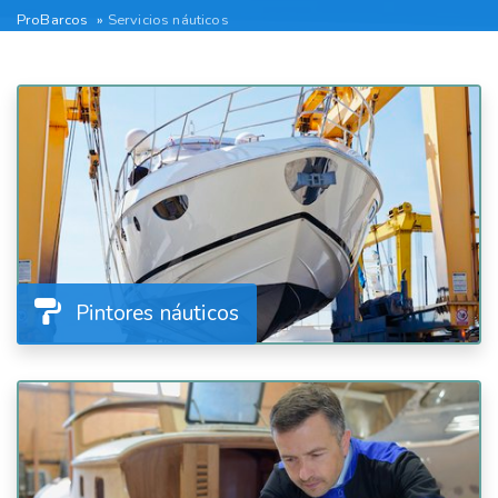
ProBarcos
Servicios náuticos
Pintores náuticos