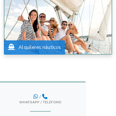
Alquileres náuticos
/
WHATSAPP / TELÉFONO