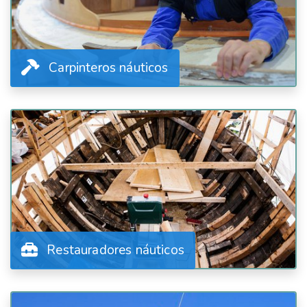
Carpinteros náuticos
Restauradores náuticos