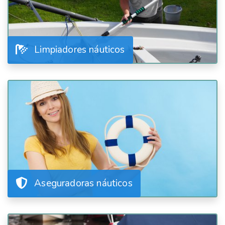
Limpiadores náuticos
Aseguradoras náuticos