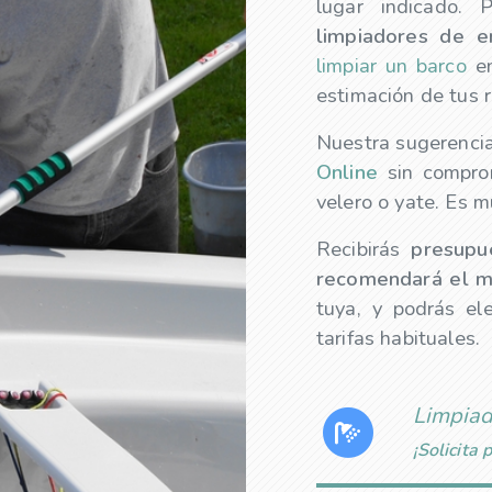
lugar indicado. 
limpiadores
de e
limpiar un barco
e
estimación de tus r
Nuestra sugerencia
Online
sin comprom
velero o yate. Es mu
Recibirás
presup
recomendará el m
tuya, y podrás e
tarifas habituales.
Limpiad
¡Solicita