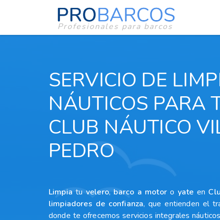
Profesionales para barcos
SERVICIO DE LIM
NÁUTICOS PARA 
CLUB NÁUTICO VI
PEDRO
Limpia
tu
velero
,
barco a motor
o
yate
en
Cl
limpiadores
de confianza
, que entienden el t
donde te ofrecemos servicios integrales náuticos