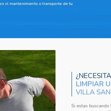
ara el
mantenimiento o transporte de tu
¿NECESIT
LIMPIAR 
VILLA SA
Si estas buscando