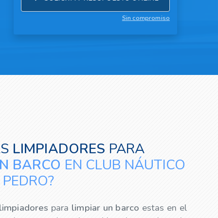
Sin compromiso
AS
LIMPIADORES
PARA
UN BARCO
EN CLUB NÁUTICO
N PEDRO?
limpiadores
para
limpiar un barco
estas en el