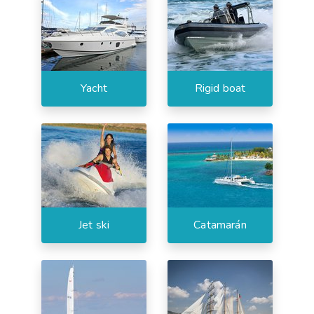
Yacht
Rigid boat
Jet ski
Catamarán