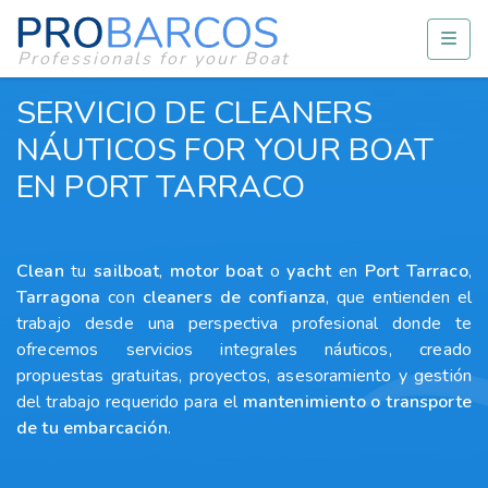
Professionals for your Boat
SERVICIO DE CLEANERS
NÁUTICOS FOR YOUR BOAT
EN PORT TARRACO
Clean
tu
sailboat
,
motor boat
o
yacht
en
Port Tarraco
,
Tarragona
con
cleaners
de confianza
, que entienden el
trabajo desde una perspectiva profesional donde te
ofrecemos servicios integrales náuticos, creado
propuestas gratuitas, proyectos, asesoramiento y gestión
del trabajo requerido para el
mantenimiento o transporte
de tu embarcación
.