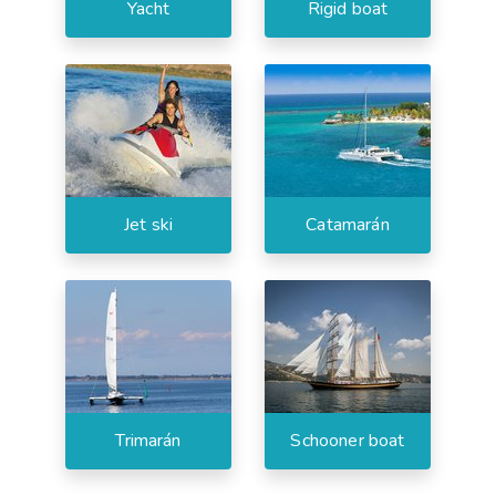
Yacht
Rigid boat
Jet ski
Catamarán
Trimarán
Schooner boat