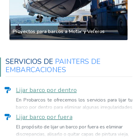
Proyectos para barcos a Motor y Veleros
SERVICIOS DE
PAINTERS DE
EMBARCACIONES
Lijar barco por dentro
En Probarcos te ofrecemos los servicios para lijar tu
barco por dentro para eliminar algunas irregularidades
que pueda tener y de esta manera poder alisarla.
Lijar barco por fuera
Además puedes solicitar los servicios para lijar tu
El propósito de lijar un barco por fuera es eliminar
barco para proporcionar rugosidad a la superficie y de
discrepancias, alisarlo o quitar capas de pintura vieja,
esta manera mejorar la adherencia de la pintura si