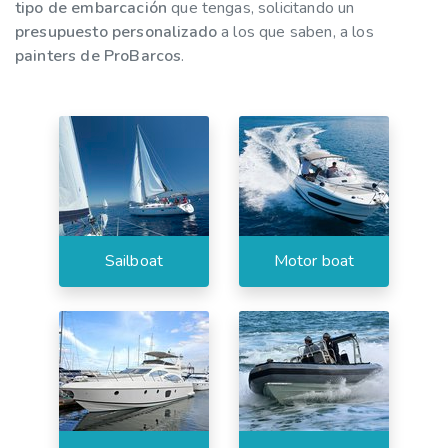
calidad y se utiliza gelcoats o resinas con alta
tipo de embarcación
que tengas, solicitando un
capacidad de impermeabilización.
presupuesto personalizado
a los que saben, a los
painters de ProBarcos
.
Si has detectado que tu barco presenta problemas
de osmosis entonces solo debes solicitar un
presupuesto en nuestra página web para que nuestro
equipo de expertos te proporcione la ayuda
necesaria.
Sailboat
Motor boat