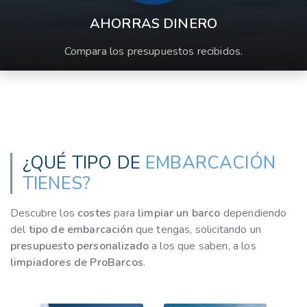
AHORRAS DINERO
Compara los presupuestos recibidos.
¿QUÉ TIPO DE
EMBARCACIÓN
TIENES?
Descubre los
costes
para
limpiar un barco
dependiendo
del
tipo de embarcación
que tengas, solicitando un
presupuesto personalizado
a los que saben, a los
limpiadores de ProBarcos
.