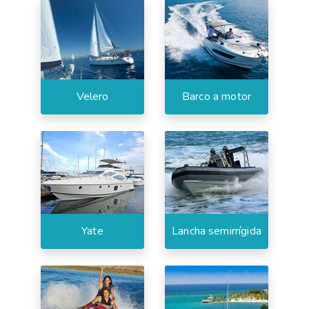
Velero
Barco a motor
Yate
Lancha semirrígida