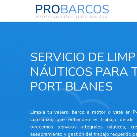
Profesionales para barcos
SERVICIO DE LIM
NÁUTICOS PARA 
PORT BLANES
Limpia
tu
velero
,
barco a motor
o
yate
en
P
confianza
, que entienden el trabajo desde 
ofrecemos servicios integrales náuticos, cr
asesoramiento y gestión del trabajo requerido p