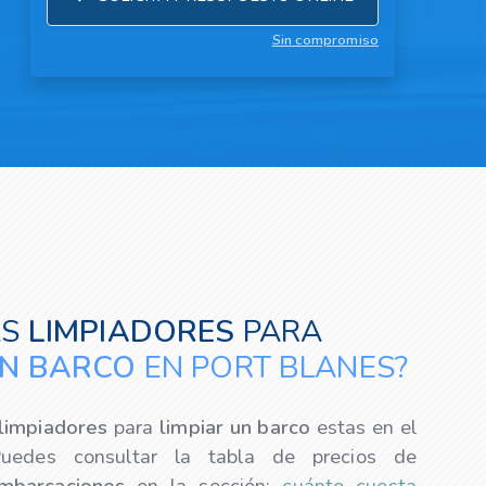
Sin compromiso
AS
LIMPIADORES
PARA
UN BARCO
EN PORT BLANES?
limpiadores
para
limpiar un barco
estas en el
Puedes consultar la tabla de precios de
mbarcaciones
en la sección:
cuánto cuesta