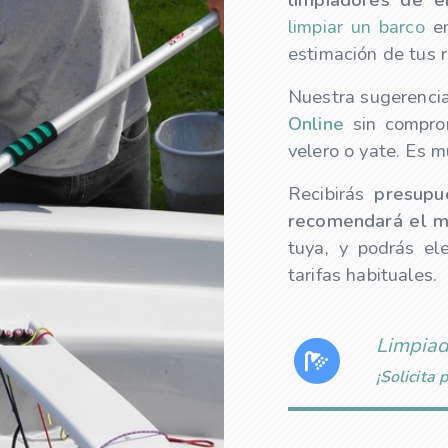
limpiar un barco
e
estimación de tus r
Nuestra sugerencia
Online
sin comprom
velero o yate. Es mu
Recibirás
presup
recomendará el m
tuya, y podrás e
tarifas habituales.
Limpiad
¡Solicita