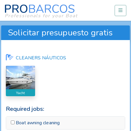
Professionals for your Boat
Solicitar presupuesto gratis
CLEANERS NÁUTICOS
Yacht
Required jobs:
Boat awning cleaning