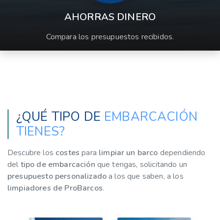
AHORRAS DINERO
Compara los presupuestos recibidos.
¿QUÉ TIPO DE
EMBARCACIÓN
TIENES?
Descubre los
costes
para
limpiar un barco
dependiendo
del
tipo de embarcación
que tengas, solicitando un
presupuesto personalizado
a los que saben, a los
limpiadores de ProBarcos
.