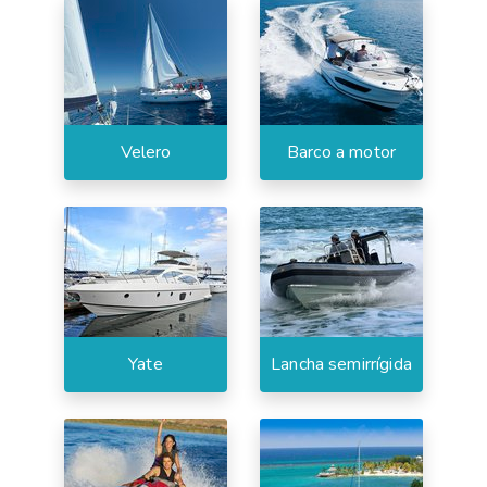
Velero
Barco a motor
Yate
Lancha semirrígida