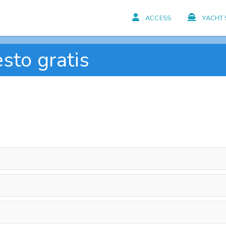
ACCESS
YACHT 
sto gratis