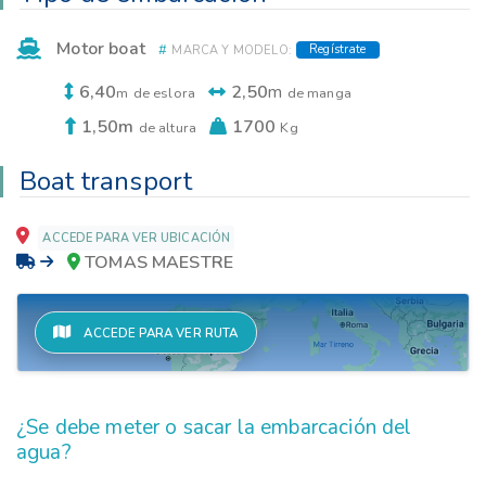
Motor boat
#
Regístrate
MARCA Y MODELO:
6,40
2,50
m
m
de eslora
de manga
1,50m
1700
de altura
Kg
Boat transport
ACCEDE PARA VER UBICACIÓN
TOMAS MAESTRE
ACCEDE PARA VER RUTA
¿Se debe meter o sacar la embarcación del
agua?