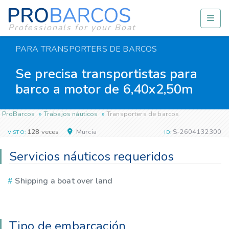
Professionals for your Boat
PARA TRANSPORTERS DE BARCOS
Se precisa transportistas para
barco a motor de 6,40x2,50m
ProBarcos
Trabajos náuticos
Transporters de barcos
128
veces
Murcia
S-2604132300
VISTO:
ID:
Servicios náuticos requeridos
#
Shipping a boat over land
Tipo de embarcación