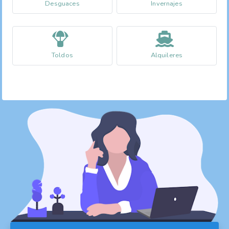
Desguaces
Invernajes
Toldos
Alquileres