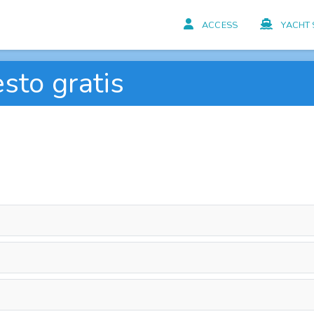
ACCESS
YACHT 
sto gratis